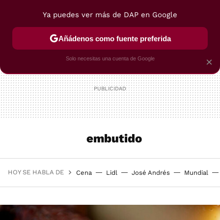
Ya puedes ver más de DAP en Google
MENÚ
NUEVO
Añádenos como fuente preferida
POSTRES
VIAJES
SELECCIÓN
VEGUI
Solo necesitas una cuenta de Google
×
embutido
HOY SE HABLA DE
Cena
Lidl
José Andrés
Mundial