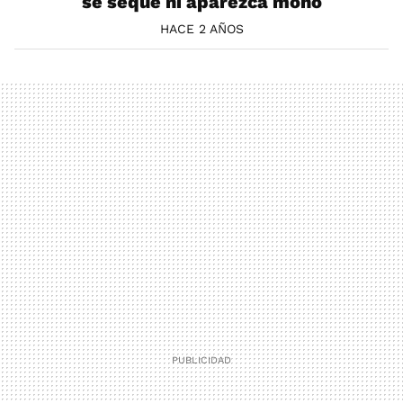
se seque ni aparezca moho
HACE 2 AÑOS