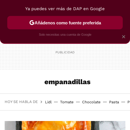
Ya puedes ver más de DAP en Google
MENÚ
NUEVO
Añádenos como fuente preferida
POSTRES
VIAJES
SELECCIÓN
VEGUI
Solo necesitas una cuenta de Google
×
empanadillas
HOY SE HABLA DE
Lidl
Tomate
Chocolate
Pasta
P