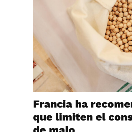
Francia ha recome
que limiten el con
de malo