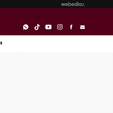
I
WHATSAPP
TIKTOK
YOUTUBE
INSTAGRAM
FACEBOOK
E-
MAIL