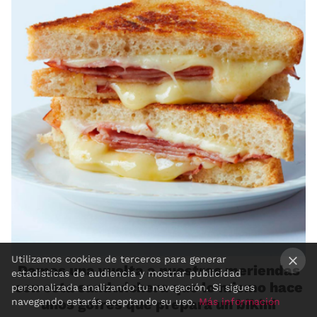
Utilizamos cookies de terceros para generar
Damos una vuelta a nuestras meriendas
estadísticas de audiencia y mostrar publicidad
con esta sandwichera que lo mismo hace
×
personalizada analizando tu navegación. Si sigues
navegando estarás aceptando su uso.
Más información
unos gofres que prepara un bikini