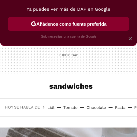
Ya puedes ver más de DAP en Google
MENÚ
NUEVO
Añádenos como fuente preferida
POSTRES
VIAJES
SELECCIÓN
VEGUI
Solo necesitas una cuenta de Google
×
sandwiches
HOY SE HABLA DE
Lidl
Tomate
Chocolate
Pasta
P