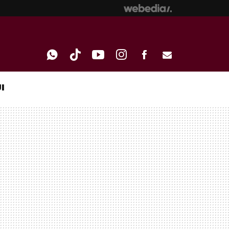
I
WHATSAPP
TIKTOK
YOUTUBE
INSTAGRAM
FACEBOOK
E-
MAIL