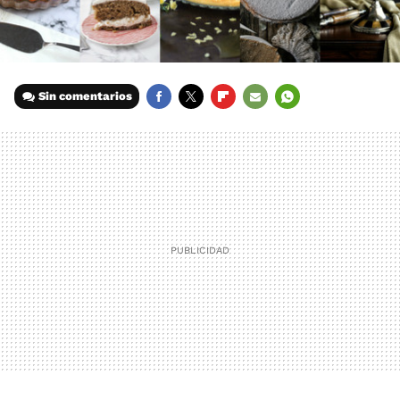
Sin comentarios
FACEBOOK
TWITTER
FLIPBOARD
E-
WHATSAPP
MAIL