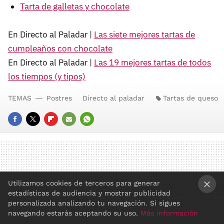
Tarta de galletas y chocolate
En Directo al Paladar |
Las siete mejores tartas de
cumpleaños con chocolate
En Directo al Paladar |
Las 19 mejores tartas de todos
los tiempos (y tipos)
TEMAS
Postres
Directo al paladar
Tartas de queso
FACEBOOK
TWITTER
FLIPBOARD
E-
WHATSAPP
MAIL
Utilizamos cookies de terceros para generar
estadísticas de audiencia y mostrar publicidad
×
personalizada analizando tu navegación. Si sigues
navegando estarás aceptando su uso.
Más información