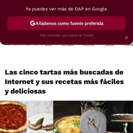
Ya puedes ver más de DAP en Google
MENÚ
NUEVO
Añádenos como fuente preferida
POSTRES
VIAJES
SELECCIÓN
VEGUI
Solo necesitas una cuenta de Google
×
HOY SE HABLA DE
Lidl
Tomate
Aceite
Pasta
Pesc
Las cinco tartas más buscadas de
Internet y sus recetas más fáciles
y deliciosas