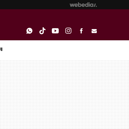
I
WHATSAPP
TIKTOK
YOUTUBE
INSTAGRAM
FACEBOOK
E-
MAIL