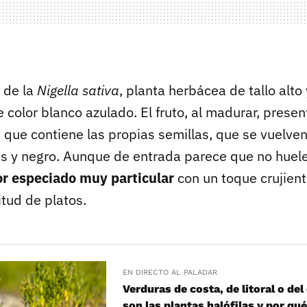
 de la
Nigella sativa
, planta herbácea de tallo alto
e color blanco azulado. El fruto, al madurar, prese
 que contiene las propias semillas, que se vuelven
ris y negro. Aunque de entrada parece que no huel
or especiado muy particular
con un toque crujient
tud de platos.
EN DIRECTO AL PALADAR
Verduras de costa, de litoral o del
son las plantas halófilas y por qu