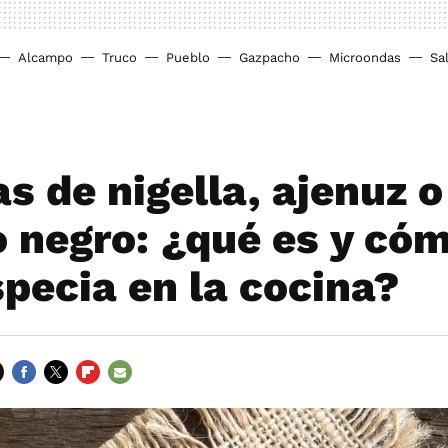
Alcampo
Truco
Pueblo
Gazpacho
Microondas
Sa
s de nigella, ajenuz o
 negro: ¿qué es y cóm
specia en la cocina?
FACEBOOK
TWITTER
FLIPBOARD
E-
MAIL