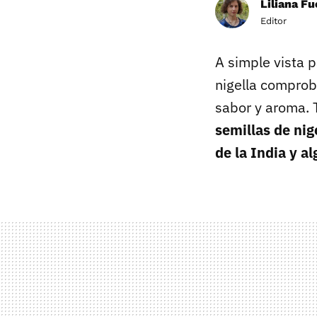
Liliana F
Editor
A simple vista 
nigella comprob
sabor y aroma. 
semillas de nig
de la India y a