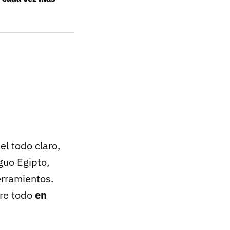
el todo claro,
guo Egipto,
rramientos.
bre todo
en