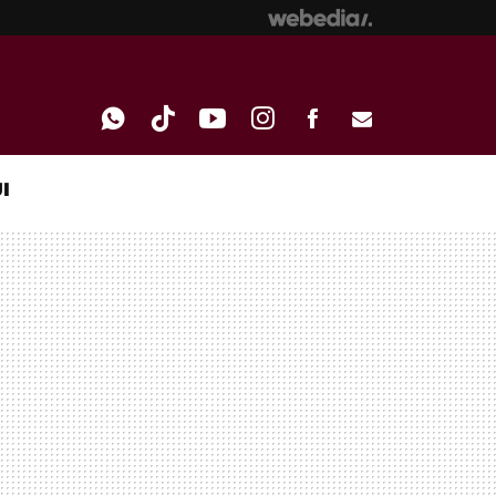
I
WHATSAPP
TIKTOK
YOUTUBE
INSTAGRAM
FACEBOOK
E-
MAIL