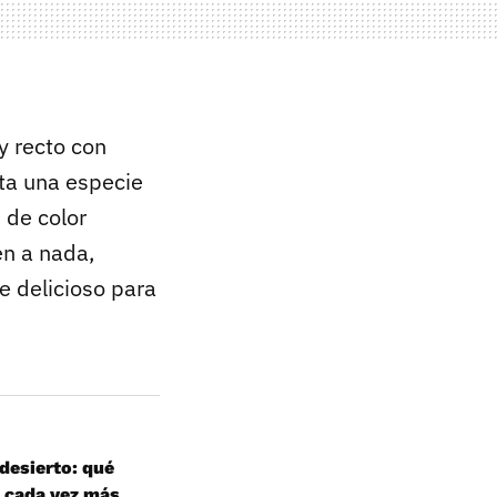
 y recto con
nta una especie
 de color
en a nada,
e delicioso para
 desierto: qué
é cada vez más