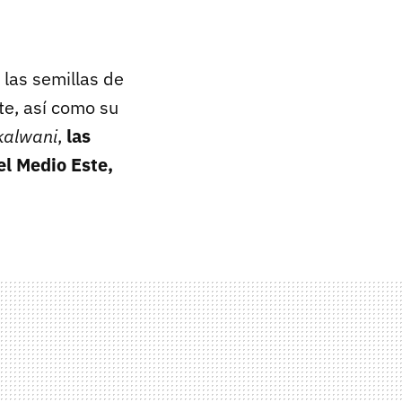
las semillas de
e, así como su
kalwani
,
las
el Medio Este,