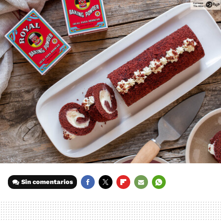
Sin comentarios
FACEBOOK
TWITTER
FLIPBOARD
E-
WHATSAPP
MAIL