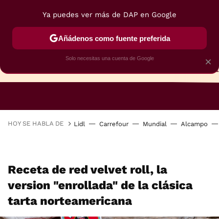
Ya puedes ver más de DAP en Google
Añádenos como fuente preferida
Solo necesitas una cuenta de Google
×
TARTAS
BIZCOCHOS
GALLETAS
HOY SE HABLA DE
Lidl
Carrefour
Mundial
Alcampo
Receta de red velvet roll, la
version "enrollada" de la clásica
tarta norteamericana