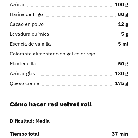
Azúcar
100
g
Harina de trigo
80
g
Cacao en polvo
12
g
Levadura química
5
g
Esencia de vainilla
5
ml
Colorante alimentario en gel color rojo
Mantequilla
50
g
Azúcar glas
130
g
Queso crema
175
g
Cómo hacer red velvet roll
Dificultad: Media
Tiempo total
37
min