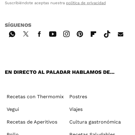
Suscribiéndote aceptas nuestra
política de privacidad
SÍGUENOS
Wh
Twi
Fac
You
Inst
Pint
Flip
Tikt
E-
ats
tter
ebo
tub
agr
ere
boa
ok
mai
App
ok
e
am
st
rd
l
EN DIRECTO AL PALADAR HABLAMOS DE...
Recetas con Thermomix
Postres
Vegui
Viajes
Recetas de Aperitivos
Cultura gastronómica
Pollo
Recetas Saludables