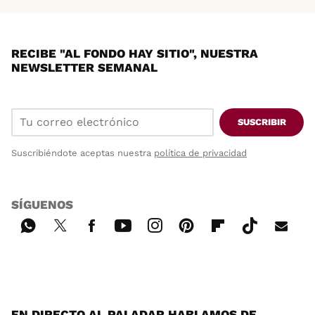
RECIBE "AL FONDO HAY SITIO", NUESTRA
NEWSLETTER SEMANAL
SUSCRIBIR
Suscribiéndote aceptas nuestra
política de privacidad
SÍGUENOS
Wh
Twi
Fac
You
Inst
Pint
Flip
Tikt
E-
ats
tter
ebo
tub
agr
ere
boa
ok
mai
App
ok
e
am
st
rd
l
EN DIRECTO AL PALADAR HABLAMOS DE...