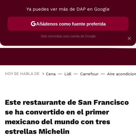
Ya puedes ver más de DAP en Google
Añádenos como fuente preferida
Solo necesitas una cuenta de Google
×
RESTAURANTES
GASTROGUÍA
48 HORAS
HOY SE HABLA DE
Cena
Lidl
Carrefour
Aire acondicio
Este restaurante de San Francisco
se ha convertido en el primer
mexicano del mundo con tres
estrellas Michelin