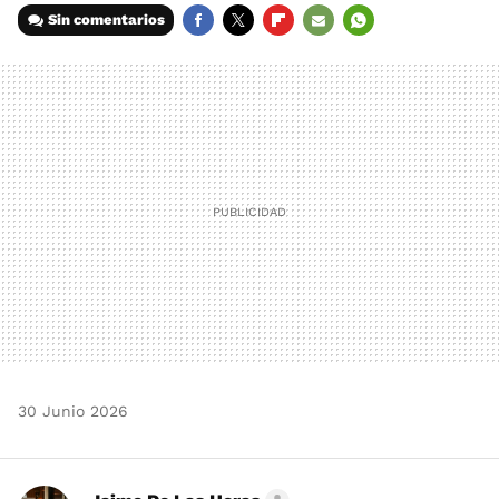
Sin comentarios
FACEBOOK
TWITTER
FLIPBOARD
E-
WHATSAPP
MAIL
30 Junio 2026