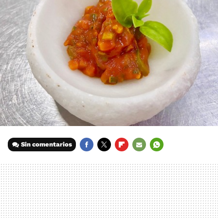
Sin comentarios
FACEBOOK
TWITTER
FLIPBOARD
E-
WHATSAPP
MAIL