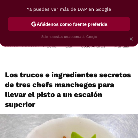
Ya puedes ver más de DAP en Google
MENÚ
NUEVO
Añádenos como fuente preferida
POSTRES
VIAJES
SELECCIÓN
VEGUI
Solo necesitas una cuenta de Google
×
HOY SE HABLA DE
Cena
Lidl
José Andrés
Mundial
Los trucos e ingredientes secretos
de tres chefs manchegos para
llevar el pisto a un escalón
superior