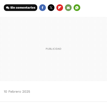
Sin comentarios
FACEBOOK
TWITTER
FLIPBOARD
E-
WHATSAPP
MAIL
10 Febrero 2025