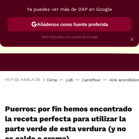
Ya puedes ver más de DAP en Google
Añádenos como fuente preferida
Solo necesitas una cuenta de Google
×
RECETAS VEGANAS
RECETAS VEGETARIANAS
HOY SE HABLA DE
Cena
Lidl
Carrefour
Aire acondicio
Puerros: por fin hemos encontrado
la receta perfecta para utilizar la
parte verde de esta verdura (y no
es caldo o crema)