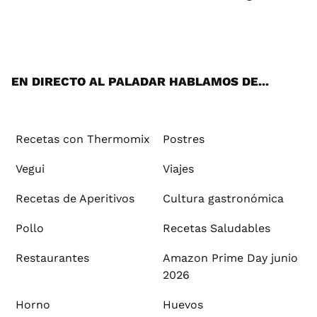
Wh
Twi
Fac
You
Inst
Pint
Flip
Tikt
E-
ats
tter
ebo
tub
agr
ere
boa
ok
mai
App
ok
e
am
st
rd
l
EN DIRECTO AL PALADAR HABLAMOS DE...
Recetas con Thermomix
Postres
Vegui
Viajes
Recetas de Aperitivos
Cultura gastronómica
Pollo
Recetas Saludables
Restaurantes
Amazon Prime Day junio
2026
Horno
Huevos