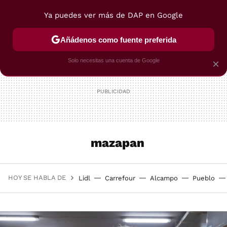
Ya puedes ver más de DAP en Google
MENÚ
NUEVO
Añádenos como fuente preferida
POSTRES
VIAJES
SELECCIÓN
VEGUI
Solo necesitas una cuenta de Google
×
mazapan
HOY SE HABLA DE
Lidl
Carrefour
Alcampo
Pueblo