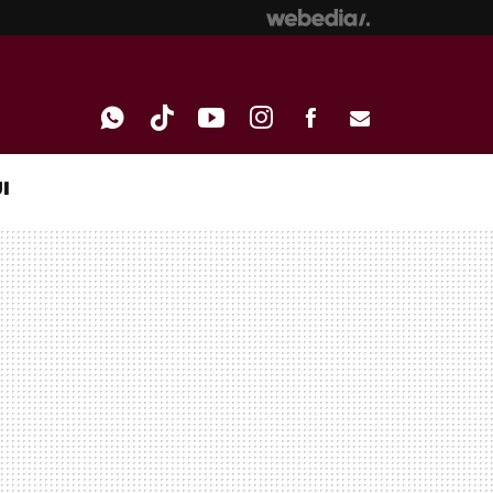
I
WHATSAPP
TIKTOK
YOUTUBE
INSTAGRAM
FACEBOOK
E-
MAIL