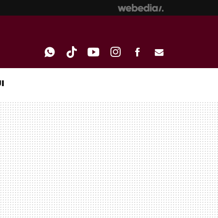
I
WHATSAPP
TIKTOK
YOUTUBE
INSTAGRAM
FACEBOOK
E-
MAIL