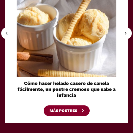
Cómo hacer helado casero de canela
Sin
fácilmente, un postre cremoso que sabe a
senci
infancia
gelati
MÁS POSTRES