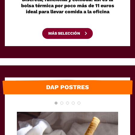
bolsa térmica por poco más de 11 euros
ofer
ideal para llevar comida a la oficina
perf
MÁS SELECCIÓN
DAP POSTRES