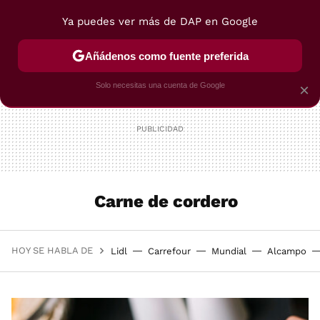
Ya puedes ver más de DAP en Google
MENÚ
NUEVO
Añádenos como fuente preferida
POSTRES
VIAJES
SELECCIÓN
VEGUI
Solo necesitas una cuenta de Google
×
Carne de cordero
HOY SE HABLA DE
Lidl
Carrefour
Mundial
Alcampo