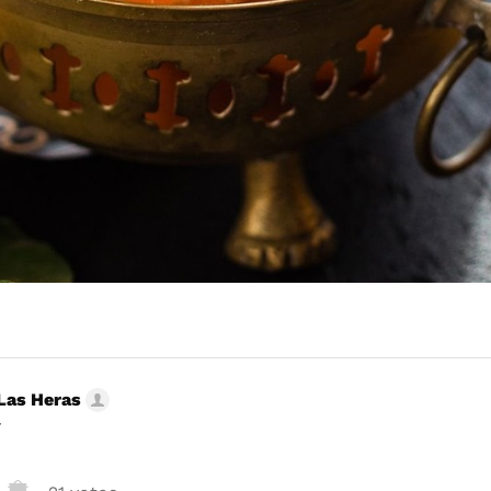
Las Heras
r