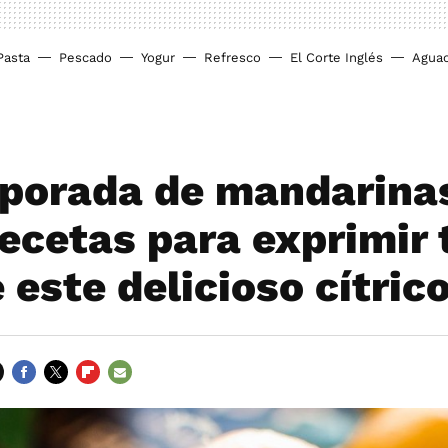
Pasta
Pescado
Yogur
Refresco
El Corte Inglés
Agua
porada de mandarina
recetas para exprimir 
 este delicioso cítric
FACEBOOK
TWITTER
FLIPBOARD
E-
MAIL