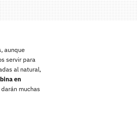
s, aunque
s servir para
das al natural,
mbina en
s darán muchas