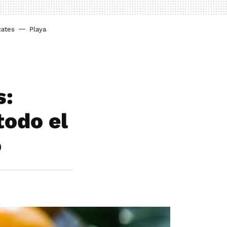
cates
Playa
s:
todo el
o