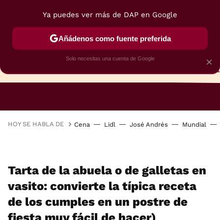
Ya puedes ver más de DAP en Google
Añádenos como fuente preferida
Solo necesitas una cuenta de Google
×
TARTAS
BIZCOCHOS
GALLETAS
HOY SE HABLA DE
Cena
Lidl
José Andrés
Mundial
Tarta de la abuela o de galletas en
vasito: convierte la típica receta
de los cumples en un postre de
fiesta muy fácil de hacer)