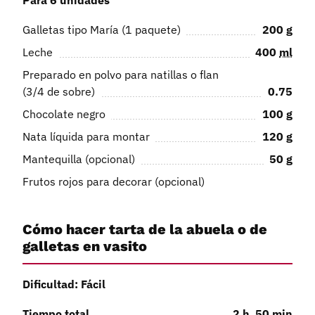
Galletas tipo María (1 paquete)
200
g
Leche
400
ml
Preparado en polvo para natillas o flan
(3/4 de sobre)
0.75
Chocolate negro
100
g
Nata líquida para montar
120
g
Mantequilla (opcional)
50
g
Frutos rojos para decorar (opcional)
Cómo hacer tarta de la abuela o de
galletas en vasito
Dificultad: Fácil
Tiempo total
2
h
50
min