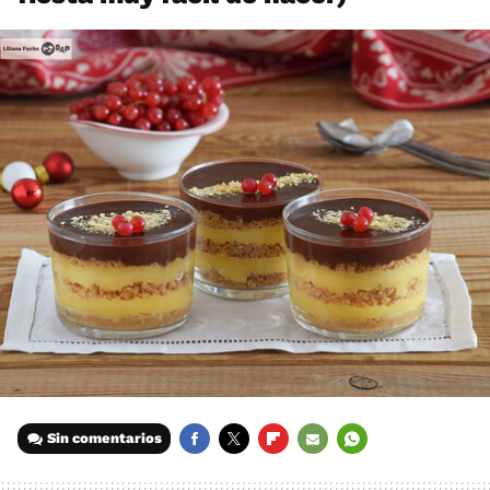
Sin comentarios
FACEBOOK
TWITTER
FLIPBOARD
E-
WHATSAPP