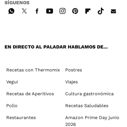
SÍGUENOS
Wh
Twi
Fac
You
Inst
Pint
Flip
Tikt
E-
ats
tter
ebo
tub
agr
ere
boa
ok
mai
App
ok
e
am
st
rd
l
EN DIRECTO AL PALADAR HABLAMOS DE...
Recetas con Thermomix
Postres
Vegui
Viajes
Recetas de Aperitivos
Cultura gastronómica
Pollo
Recetas Saludables
Restaurantes
Amazon Prime Day junio
2026