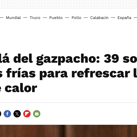
Mundial
Truco
Pueblo
Pollo
Calabacín
España
lá del gazpacho: 39 s
 frías para refrescar 
 calor
FACEBOOK
TWITTER
FLIPBOARD
E-
MAIL