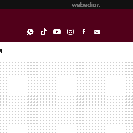
I
WHATSAPP
TIKTOK
YOUTUBE
INSTAGRAM
FACEBOOK
E-
MAIL