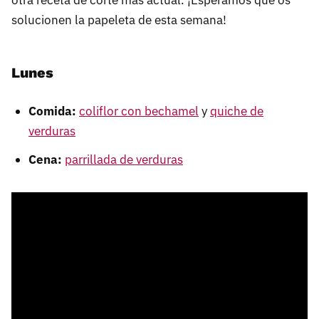
solucionen la papeleta de esta semana!
Lunes
Comida:
coliflor con bechamel
y
quiche de
verduras
Cena:
parrillada de verduras