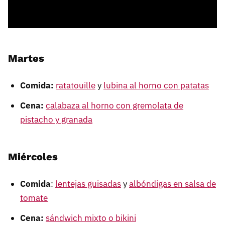
Martes
Comida:
ratatouille
y
lubina al horno con patatas
Cena:
calabaza al horno con gremolata de
pistacho y granada
Miércoles
Comida
:
lentejas guisadas
y
albóndigas en salsa de
tomate
Cena:
sándwich mixto o bikini