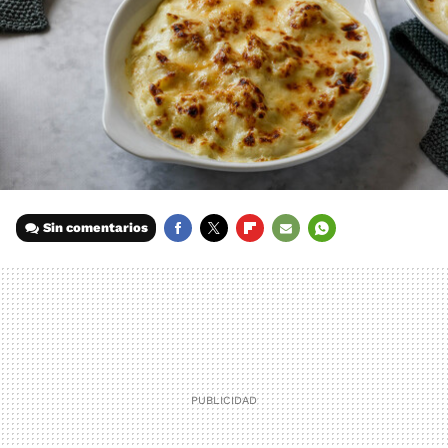
Sin comentarios
FACEBOOK
TWITTER
FLIPBOARD
E-
WHATSAPP
MAIL