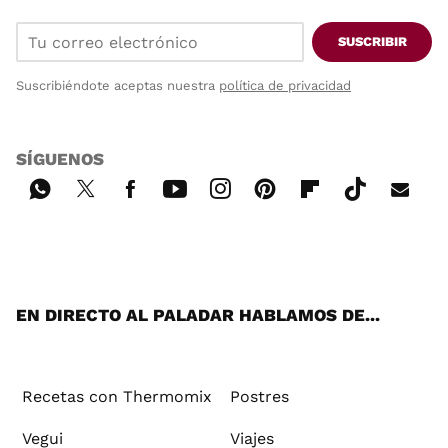
SUSCRIBIR
Suscribiéndote aceptas nuestra
política de privacidad
SÍGUENOS
Wh
Twi
Fac
You
Inst
Pint
Flip
Tikt
E-
ats
tter
ebo
tub
agr
ere
boa
ok
mai
App
ok
e
am
st
rd
l
EN DIRECTO AL PALADAR HABLAMOS DE...
Recetas con Thermomix
Postres
Vegui
Viajes