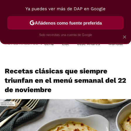
Ya puedes ver más de DAP en Google
MENÚ
NUEVO
Añádenos como fuente preferida
POSTRES
VIAJES
SELECCIÓN
VEGUI
Solo necesitas una cuenta de Google
×
HOY SE HABLA DE
Cena
Lidl
José Andrés
Mundial
Recetas clásicas que siempre
triunfan en el menú semanal del 22
de noviembre