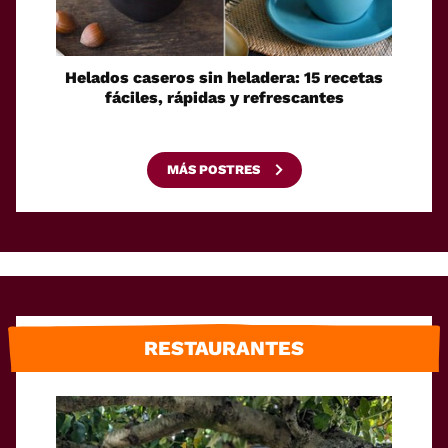
Helados caseros sin heladera: 15 recetas
Sei
fáciles, rápidas y refrescantes
cono
esca
MÁS POSTRES
RESTAURANTES