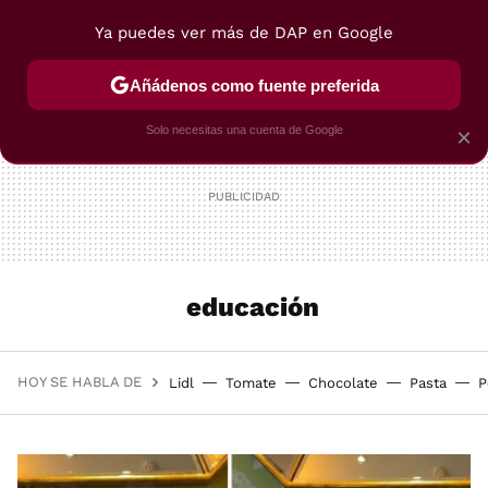
Ya puedes ver más de DAP en Google
MENÚ
NUEVO
Añádenos como fuente preferida
POSTRES
VIAJES
SELECCIÓN
VEGUI
Solo necesitas una cuenta de Google
×
educación
HOY SE HABLA DE
Lidl
Tomate
Chocolate
Pasta
P