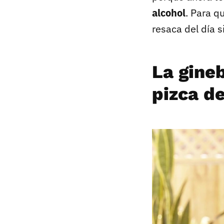
alcohol
. Para q
resaca del día s
La gine
pizca de