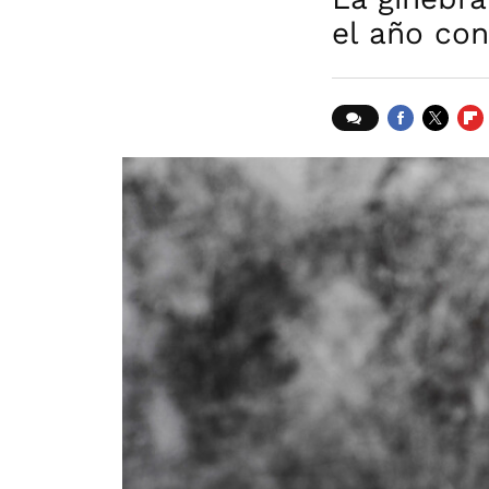
el año co
FACEBOOK
TWITTER
FLI