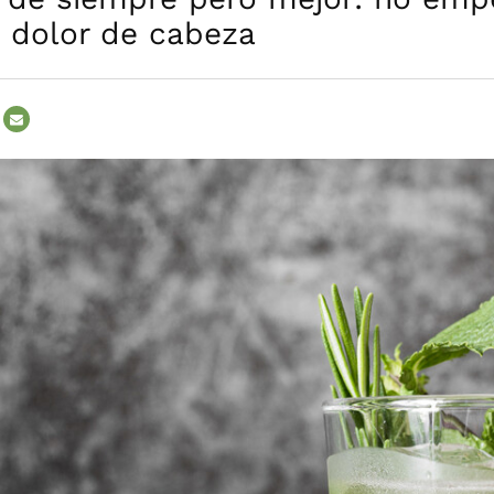
n dolor de cabeza
PBOARD
E-
MAIL