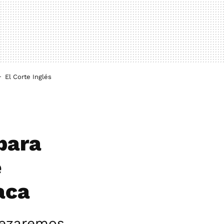
El Corte Inglés
para
e
aca
pezaremos