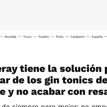
Mundial
Truco
Pueblo
Pollo
Calabacín
España
ray tiene la solución 
ar de los gin tonics d
e y no acabar con res
a de siempre pero mejor: no em