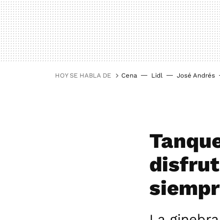
HOY SE HABLA DE
Cena
Lidl
José Andrés
Tanque
disfrut
siempr
La ginebr