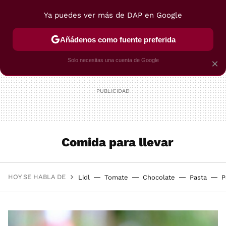
Ya puedes ver más de DAP en Google
MENÚ
NUEVO
Añádenos como fuente preferida
POSTRES
VIAJES
SELECCIÓN
VEGUI
Solo necesitas una cuenta de Google
×
Comida para llevar
HOY SE HABLA DE
Lidl
Tomate
Chocolate
Pasta
P