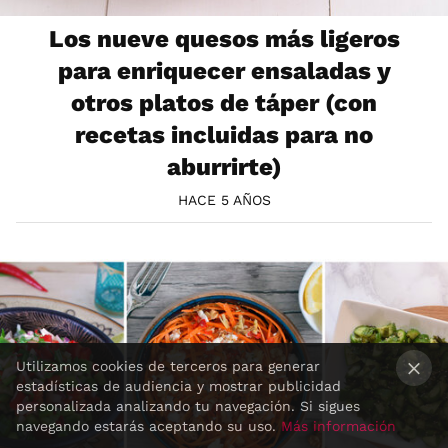
Los nueve quesos más ligeros
para enriquecer ensaladas y
otros platos de táper (con
recetas incluidas para no
aburrirte)
HACE 5 AÑOS
Utilizamos cookies de terceros para generar
estadísticas de audiencia y mostrar publicidad
×
personalizada analizando tu navegación. Si sigues
navegando estarás aceptando su uso.
Más información