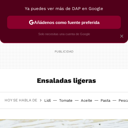
Ya puedes ver más de DAP en Google
MENÚ
NUEVO
Añádenos como fuente preferida
POSTRES
VIAJES
SELECCIÓN
VEGUI
Solo necesitas una cuenta de Google
×
Ensaladas ligeras
HOY SE HABLA DE
Lidl
Tomate
Aceite
Pasta
Pesc