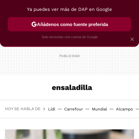
Ya puedes ver más de DAP en Google
MENÚ
NUEVO
Añádenos como fuente preferida
POSTRES
VIAJES
SELECCIÓN
VEGUI
Solo necesitas una cuenta de Google
×
ensaladilla
HOY SE HABLA DE
Lidl
Carrefour
Mundial
Alcampo