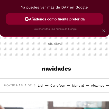
Ya puedes ver más de DAP en Google
MENÚ
NUEVO
Añádenos como fuente preferida
POSTRES
VIAJES
SELECCIÓN
VEGUI
Solo necesitas una cuenta de Google
×
navidades
HOY SE HABLA DE
Lidl
Carrefour
Mundial
Alcampo