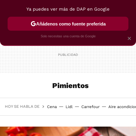
Ya puedes ver más de DAP en Google
MENÚ
NUEVO
Añádenos como fuente preferida
POSTRES
VIAJES
SELECCIÓN
VEGUI
Solo necesitas una cuenta de Google
×
Pimientos
HOY SE HABLA DE
Cena
Lidl
Carrefour
Aire acondici