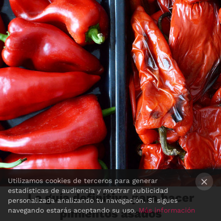
Utilizamos cookies de terceros para generar
estadísticas de audiencia y mostrar publicidad
La guía definitiva para hacer
×
personalizada analizando tu navegación. Si sigues
navegando estarás aceptando su uso.
Más información
pimientos asados