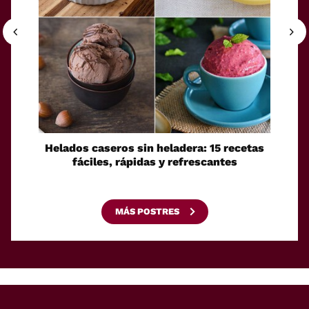
Helados caseros sin heladera: 15 recetas
Sei
fáciles, rápidas y refrescantes
cono
esca
MÁS POSTRES