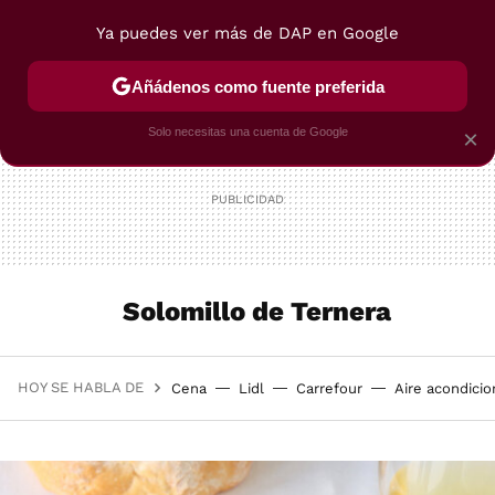
Ya puedes ver más de DAP en Google
MENÚ
NUEVO
Añádenos como fuente preferida
POSTRES
VIAJES
SELECCIÓN
VEGUI
Solo necesitas una cuenta de Google
×
Solomillo de Ternera
HOY SE HABLA DE
Cena
Lidl
Carrefour
Aire acondici