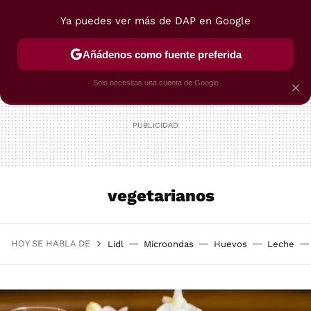
Ya puedes ver más de DAP en Google
MENÚ
NUEVO
Añádenos como fuente preferida
POSTRES
VIAJES
SELECCIÓN
VEGUI
Solo necesitas una cuenta de Google
×
vegetarianos
HOY SE HABLA DE
Lidl
Microondas
Huevos
Leche