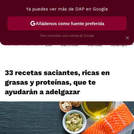
Ya puedes ver más de DAP en Google
MENÚ
NUEVO
Añádenos como fuente preferida
POSTRES
VIAJES
SELECCIÓN
VEGUI
Solo necesitas una cuenta de Google
×
HOY SE HABLA DE
Lidl
Carrefour
Mundial
Alcampo
33 recetas saciantes, ricas en
grasas y proteínas, que te
ayudarán a adelgazar