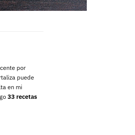
scente por
rtaliza puede
ta en mi
igo
33 recetas