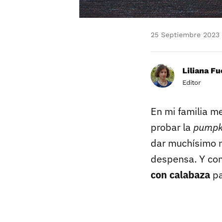
25 Septiembre 2023
Liliana F
Editor
En mi familia me
probar la
pumpk
dar muchísimo m
despensa. Y com
con calabaza
pa