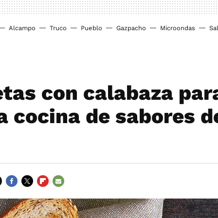
Alcampo
Truco
Pueblo
Gazpacho
Microondas
Sa
etas con calabaza para
a cocina de sabores d
FACEBOOK
TWITTER
FLIPBOARD
E-
MAIL