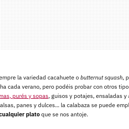
siempre la variedad cacahuete o
butternut squash
, 
cha cada verano, pero podéis probar con otros tipo
mas, purés y sopas
, guisos y potajes, ensaladas y 
salsas, panes y dulces... la calabaza se puede emp
cualquier plato
que se nos antoje.