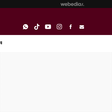
I
WHATSAPP
TIKTOK
YOUTUBE
INSTAGRAM
FACEBOOK
E-
MAIL