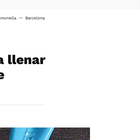
lmonella
Barcelona
 llenar
e