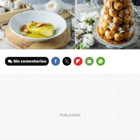
Sin comentarios
FACEBOOK
TWITTER
FLIPBOARD
E-
WHATSAPP
MAIL