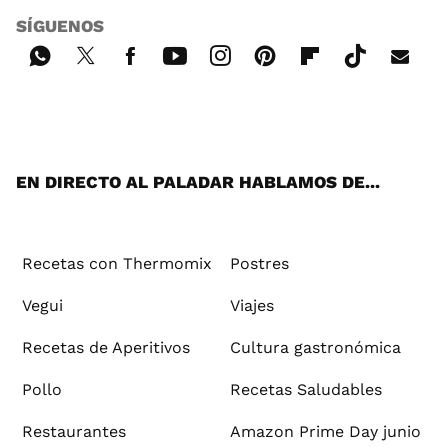
SÍGUENOS
Wh
Twi
Fac
You
Inst
Pint
Flip
Tikt
E-
ats
tter
ebo
tub
agr
ere
boa
ok
mai
App
ok
e
am
st
rd
l
EN DIRECTO AL PALADAR HABLAMOS DE...
Recetas con Thermomix
Postres
Vegui
Viajes
Recetas de Aperitivos
Cultura gastronómica
Pollo
Recetas Saludables
Restaurantes
Amazon Prime Day junio