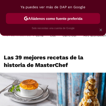
Ya puedes ver más de DAP en Google
MENÚ
NUEVO
Añádenos como fuente preferida
POSTRES
VIAJES
SELECCIÓN
VEGUI
Solo necesitas una cuenta de Google
×
HOY SE HABLA DE
Cena
Lidl
Carrefour
Aire acondicio
Las 39 mejores recetas de la
historia de MasterChef