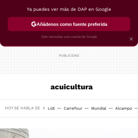
Ya puedes ver más de DAP en Google
MENÚ
NUEVO
Añádenos como fuente preferida
POSTRES
VIAJES
SELECCIÓN
VEGUI
Solo necesitas una cuenta de Google
×
acuicultura
HOY SE HABLA DE
Lidl
Carrefour
Mundial
Alcampo