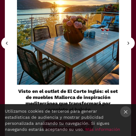
Visto en el outlet de El Corte Inglés: el set
Discr
de muebles Mallorca de inspiración
bolsa
mediterránea que transformará por
ide
completo el balcón
Utilizamos cookies de terceros para generar
estadísticas de audiencia y mostrar publicidad
×
personalizada analizando tu navegación. Si sigues
MÁS SELECCIÓN
navegando estarás aceptando su uso.
Más información