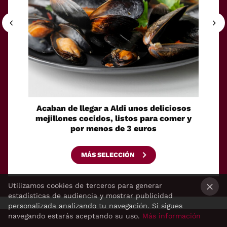
Acaban de llegar a Aldi unos deliciosos
La sol
mejillones cocidos, listos para comer y
espaci
por menos de 3 euros
MÁS SELECCIÓN
Utilizamos cookies de terceros para generar
estadísticas de audiencia y mostrar publicidad
×
personalizada analizando tu navegación. Si sigues
navegando estarás aceptando su uso.
Más información