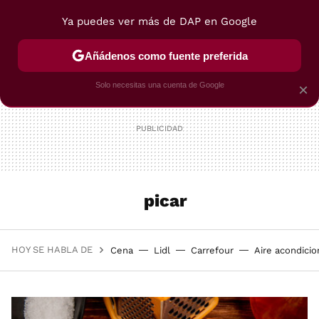
Ya puedes ver más de DAP en Google
MENÚ
NUEVO
Añádenos como fuente preferida
POSTRES
VIAJES
SELECCIÓN
VEGUI
Solo necesitas una cuenta de Google
×
picar
HOY SE HABLA DE
Cena
Lidl
Carrefour
Aire acondici