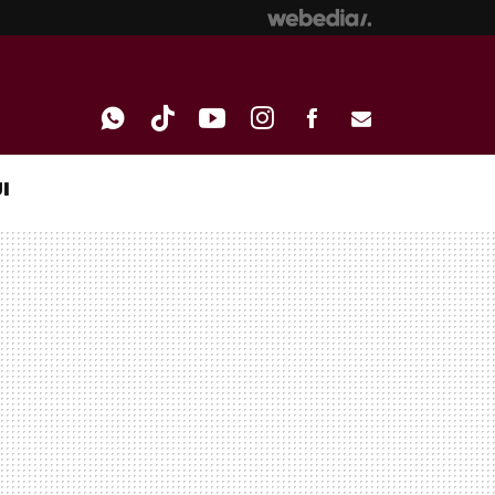
I
WHATSAPP
TIKTOK
YOUTUBE
INSTAGRAM
FACEBOOK
E-
MAIL