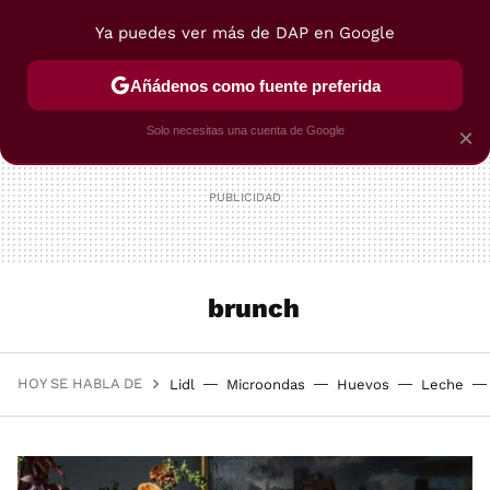
Ya puedes ver más de DAP en Google
MENÚ
NUEVO
Añádenos como fuente preferida
POSTRES
VIAJES
SELECCIÓN
VEGUI
Solo necesitas una cuenta de Google
×
brunch
HOY SE HABLA DE
Lidl
Microondas
Huevos
Leche