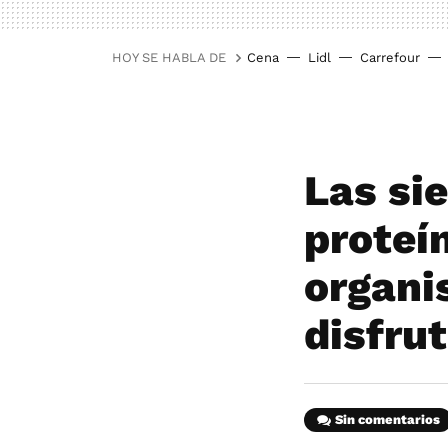
HOY SE HABLA DE
Cena
Lidl
Carrefour
Las si
proteí
organi
disfrut
Sin comentarios