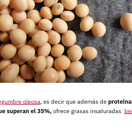
egumbre oleosa
, es decir que además de
proteína
ue superan el 35%,
ofrece grasas insaturadas
be