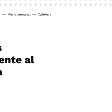
o
Menú semanal
Cafetera
s
ente al
a