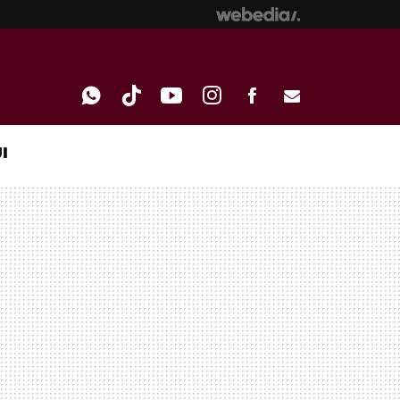
I
WHATSAPP
TIKTOK
YOUTUBE
INSTAGRAM
FACEBOOK
E-
MAIL