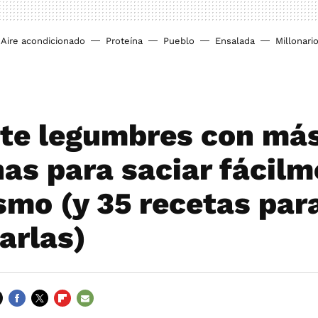
Aire acondicionado
Proteína
Pueblo
Ensalada
Millonari
ete legumbres con má
nas para saciar fácilm
smo (y 35 recetas par
arlas)
FACEBOOK
TWITTER
FLIPBOARD
E-