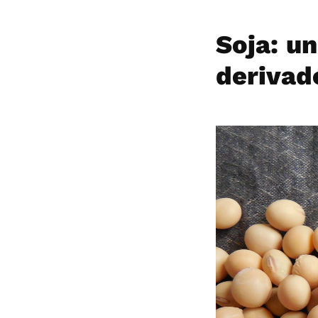
Soja: u
derivad