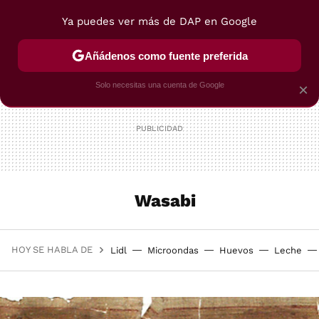
Ya puedes ver más de DAP en Google
MENÚ
NUEVO
Añádenos como fuente preferida
POSTRES
VIAJES
SELECCIÓN
VEGUI
Solo necesitas una cuenta de Google
×
Wasabi
HOY SE HABLA DE
Lidl
Microondas
Huevos
Leche