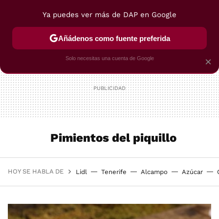
Ya puedes ver más de DAP en Google
MENÚ
NUEVO
Añádenos como fuente preferida
POSTRES
VIAJES
SELECCIÓN
VEGUI
Solo necesitas una cuenta de Google
×
Pimientos del piquillo
HOY SE HABLA DE
Lidl
Tenerife
Alcampo
Azúcar