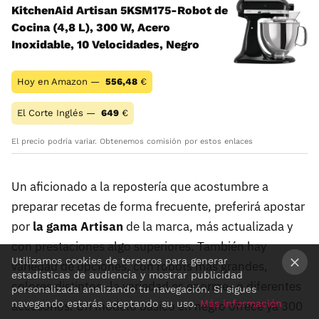
KitchenAid Artisan 5KSM175-Robot de
Cocina (4,8 L), 300 W, Acero
Inoxidable, 10 Velocidades, Negro
Hoy en Amazon —
556,48
€
El Corte Inglés —
649
€
El precio podría variar. Obtenemos comisión por estos enlaces
Un aficionado a la repostería que acostumbre a
preparar recetas de forma frecuente, preferirá apostar
por
la gama Artisan
de la marca, más actualizada y
con prestaciones algo superiores. También hay
Utilizamos cookies de terceros para generar
variedad de opciones, con robots más grandes,
estadísticas de audiencia y mostrar publicidad
colores distintos -la variedad es enorme- o diferentes
×
personalizada analizando tu navegación. Si sigues
navegando estarás aceptando su uso.
Más información
accesorios. Un modelo básico en negro ofrece ya 300