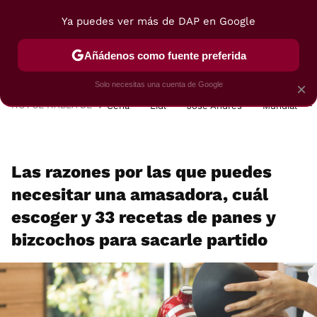
Ya puedes ver más de DAP en Google
MENÚ
NUEVO
Añádenos como fuente preferida
POSTRES
VIAJES
SELECCIÓN
VEGUI
Solo necesitas una cuenta de Google
×
HOY SE HABLA DE
Cena
Lidl
José Andrés
Mundial
Las razones por las que puedes
necesitar una amasadora, cuál
escoger y 33 recetas de panes y
bizcochos para sacarle partido