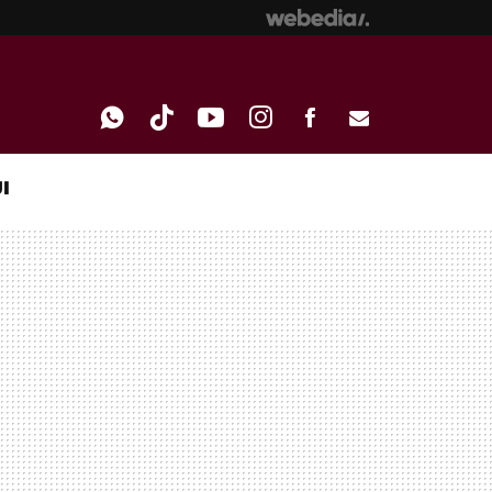
I
WHATSAPP
TIKTOK
YOUTUBE
INSTAGRAM
FACEBOOK
E-
MAIL