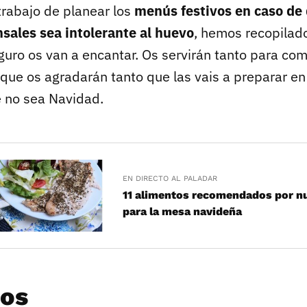
l trabajo de planear los
menús festivos en caso de
sales sea intolerante al huevo
, hemos recopilad
uro os van a encantar. Os servirán tanto para co
 que os agradarán tanto que las vais a preparar e
 no sea Navidad.
EN DIRECTO AL PALADAR
11 alimentos recomendados por nu
para la mesa navideña
vos