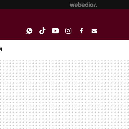
I
WHATSAPP
TIKTOK
YOUTUBE
INSTAGRAM
FACEBOOK
E-
MAIL