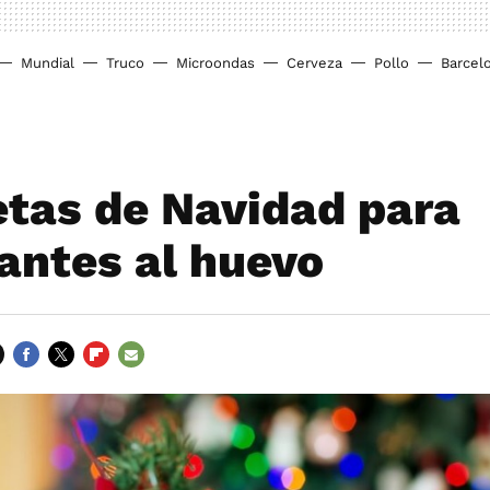
Mundial
Truco
Microondas
Cerveza
Pollo
Barcel
etas de Navidad para
rantes al huevo
FACEBOOK
TWITTER
FLIPBOARD
E-
MAIL