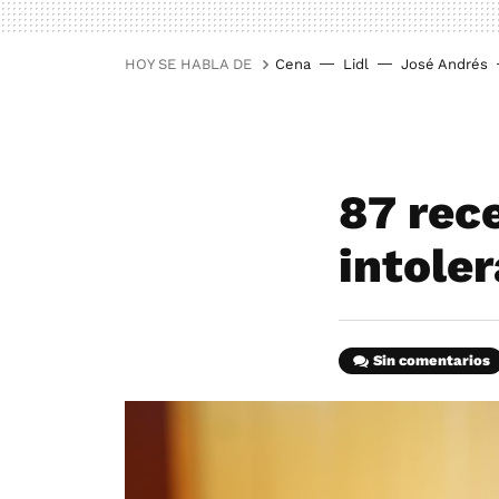
HOY SE HABLA DE
Cena
Lidl
José Andrés
87 rec
intole
Sin comentarios