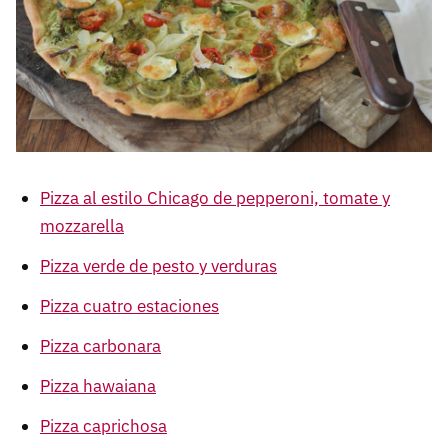
Pizza al estilo Chicago de pepperoni, tomate y
mozzarella
Pizza verde de pesto y verduras
Pizza cuatro estaciones
Pizza carbonara
Pizza hawaiana
Pizza caprichosa