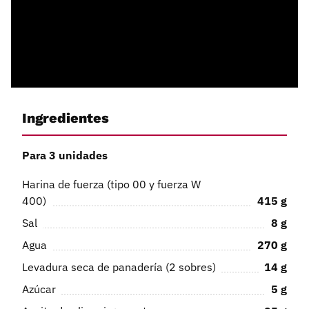
Ingredientes
Para 3 unidades
Harina de fuerza (tipo 00 y fuerza W
400)
415
g
Sal
8
g
Agua
270
g
Levadura seca de panadería (2 sobres)
14
g
Azúcar
5
g