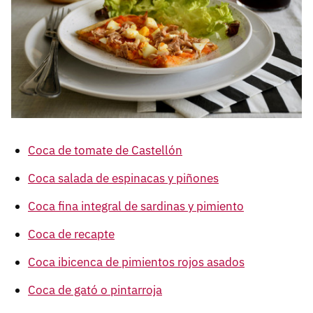
Coca de tomate de Castellón
Coca salada de espinacas y piñones
Coca fina integral de sardinas y pimiento
Coca de recapte
Coca ibicenca de pimientos rojos asados
Coca de gató o pintarroja