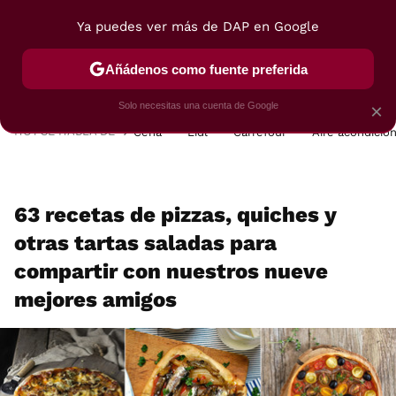
Ya puedes ver más de DAP en Google
MENÚ
NUEVO
Añádenos como fuente preferida
POSTRES
VIAJES
SELECCIÓN
VEGUI
Solo necesitas una cuenta de Google
×
HOY SE HABLA DE
Cena
Lidl
Carrefour
Aire acondicio
63 recetas de pizzas, quiches y
otras tartas saladas para
compartir con nuestros nueve
mejores amigos