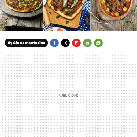
Sin comentarios
FACEBOOK
TWITTER
FLIPBOARD
E-
WHATSAPP
MAIL