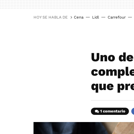
HOY SE HABLA DE
Cena
Lidl
Carrefour
Uno de
comple
que pr
1 comentario
F