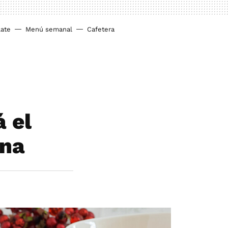
ate
Menú semanal
Cafetera
 el
ena