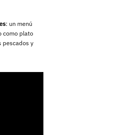
es
: un menú
o como plato
es pescados y