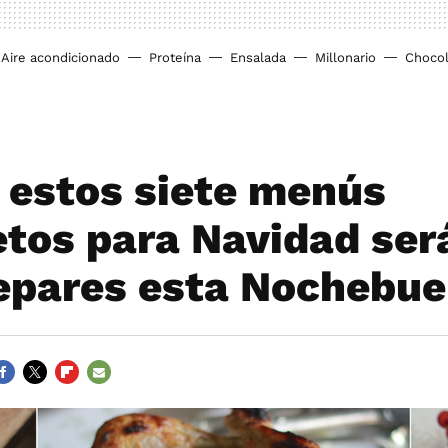
Aire acondicionado
Proteína
Ensalada
Millonario
Chocol
 estos siete menús
tos para Navidad será
epares esta Nochebu
ACEBOOK
TWITTER
FLIPBOARD
E-
MAIL