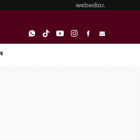
I
WHATSAPP
TIKTOK
YOUTUBE
INSTAGRAM
FACEBOOK
E-
MAIL