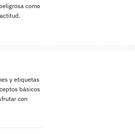
 peligrosa como
actitud.
es y etiquetas
nceptos básicos
sfrutar con