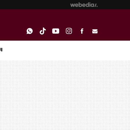
I
WHATSAPP
TIKTOK
YOUTUBE
INSTAGRAM
FACEBOOK
E-
MAIL