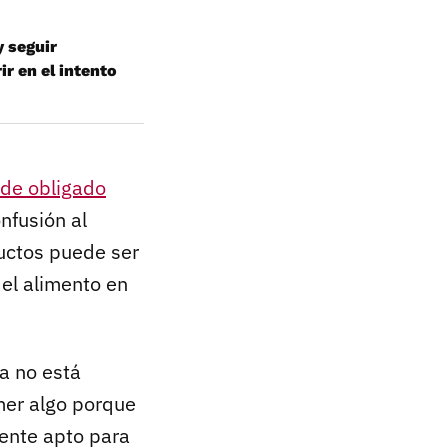
y seguir
ir en el intento
 de obligado
onfusión al
ductos puede ser
i el alimento en
sa no está
mer algo porque
mente apto para