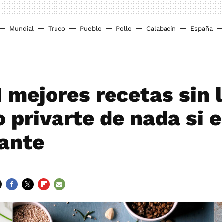
Mundial
Truco
Pueblo
Pollo
Calabacín
España
1 mejores recetas sin 
 privarte de nada si 
rante
FACEBOOK
TWITTER
FLIPBOARD
E-
MAIL