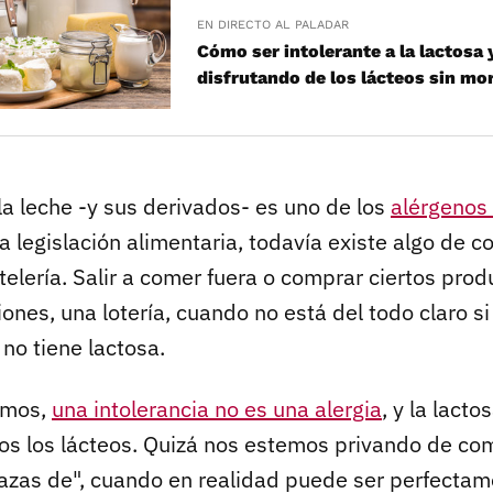
EN DIRECTO AL PALADAR
Cómo ser intolerante a la lactosa 
disfrutando de los lácteos sin mor
la leche -y sus derivados- es uno de los
alérgenos
a legislación alimentaria, todavía existe algo de c
telería. Salir a comer fuera o comprar ciertos pro
siones, una lotería, cuando no está del todo claro s
 no tiene lactosa.
emos,
una intolerancia no es una alergia
, y la lacto
os los lácteos. Quizá nos estemos privando de co
trazas de", cuando en realidad puede ser perfecta