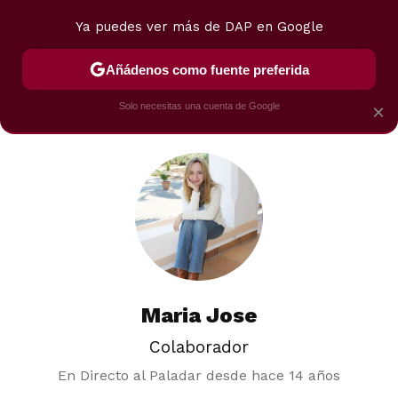
Ya puedes ver más de DAP en Google
MENÚ
NUEVO
Añádenos como fuente preferida
POSTRES
VIAJES
SELECCIÓN
VEGUI
Solo necesitas una cuenta de Google
×
Maria Jose
Colaborador
En Directo al Paladar desde
hace 14 años