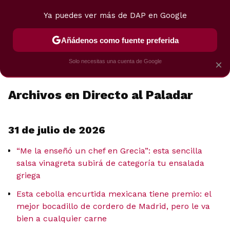
Ya puedes ver más de DAP en Google
MENÚ
NUEVO
Añádenos como fuente preferida
POSTRES
VIAJES
SELECCIÓN
VEGUI
Solo necesitas una cuenta de Google
×
Archivos en Directo al Paladar
31 de julio de 2026
“Me la enseñó un chef en Grecia”: esta sencilla
salsa vinagreta subirá de categoría tu ensalada
griega
Esta cebolla encurtida mexicana tiene premio: el
mejor bocadillo de cordero de Madrid, pero le va
bien a cualquier carne